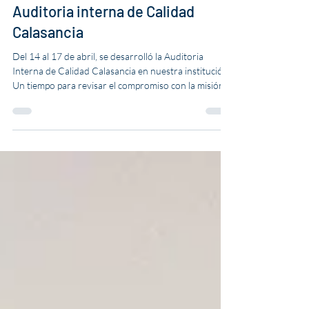
Calasanz Suba
17 abr
Auditoria interna de Calidad
Calasancia
Del 14 al 17 de abril, se desarrolló la Auditoria
Interna de Calidad Calasancia en nuestra institución.
Un tiempo para revisar el compromiso con la misión y
la identidad calasancia, identificando con alegría lo
que hemos crecido desde las diferentes gestiones, y
los retos que debemos asumir para seguir
acompañando a nuestros niños y jóvenes a crecer
integralmente en Piedad y Letras.