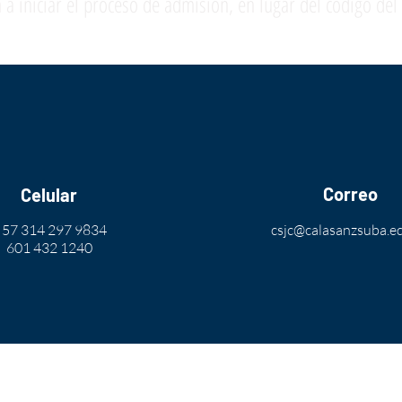
 a iniciar el proceso de admisión, en lugar del código del 
Correo
Celular
 57 314 297 9834
csjc@calasanzsuba.e
601 432 1240