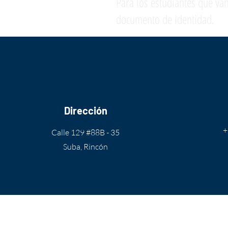
Para los estudiantes que van
documento de identidad.
Dirección
+
Calle 129 #88B - 35
Suba, Rincón