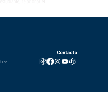
estudiante, relacionar el
Contacto
du.co