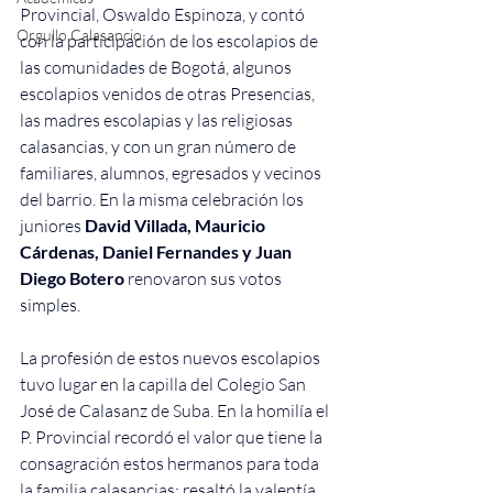
Provincial, Oswaldo Espinoza, y contó 
Orgullo Calasancio
con la participación de los escolapios de 
las comunidades de Bogotá, algunos 
escolapios venidos de otras Presencias, 
las madres escolapias y las religiosas 
calasancias, y con un gran número de 
familiares, alumnos, egresados y vecinos 
del barrio. En la misma celebración los 
juniores 
David Villada, Mauricio 
Cárdenas, Daniel Fernandes y Juan 
Diego Botero
 renovaron sus votos 
simples.
La profesión de estos nuevos escolapios 
tuvo lugar en la capilla del Colegio San 
José de Calasanz de Suba. En la homilía el 
P. Provincial recordó el valor que tiene la 
consagración estos hermanos para toda 
la familia calasancias; resaltó la valentía 