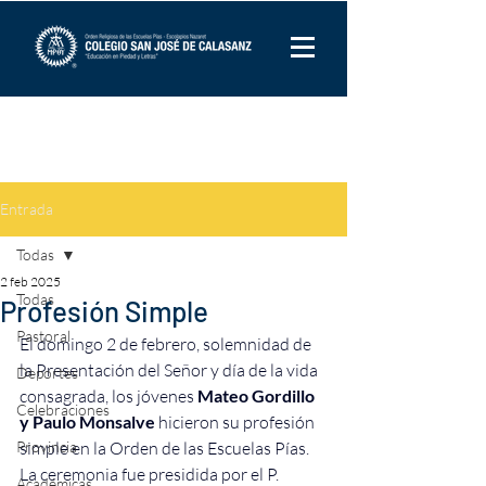
Entrada
Todas
2 feb 2025
Todas
Profesión Simple
Pastoral
El domingo 2 de febrero, solemnidad de 
la Presentación del Señor y día de la vida 
Deportes
consagrada, los jóvenes 
Mateo Gordillo 
Celebraciones
y Paulo Monsalve
 hicieron su profesión 
Provincia
simple en la Orden de las Escuelas Pías. 
La ceremonia fue presidida por el P. 
Académicas