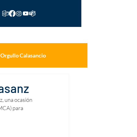
tos
Noticias
Contáctenos
Orgullo Calasancio
lasanz
z, una ocasión 
MCA) para 