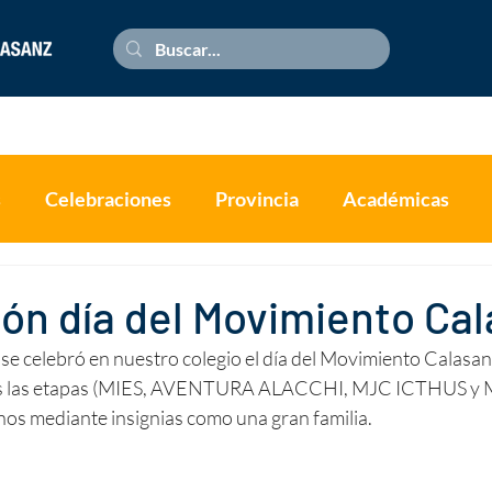
es
Padres de familia
Bienestar
Admisión
Documen
s
Celebraciones
Provincia
Académicas
ón día del Movimiento Ca
se celebró en nuestro colegio el día del Movimiento Calasan
as las etapas (MIES, AVENTURA ALACCHI, MJC ICTHUS y 
nos mediante insignias como una gran familia.