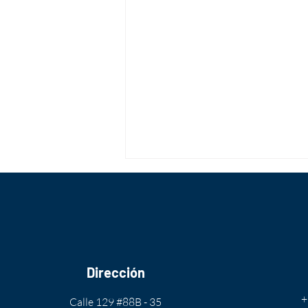
Semana Vocacional
Dirección
+
Calle 129 #88B - 35