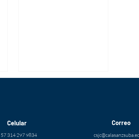
Miércoles de ceniza
Correo
Celular
 57 314 297 9834
csjc@calasanzsuba.e